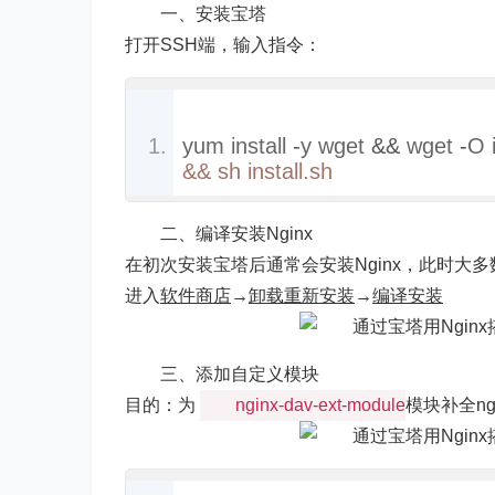
一、安装宝塔
打开SSH端，输入指令：
yum install 
-
y wget 
&&
 wget 
-
O i
&& sh install.sh
二、编译安装Nginx
在初次安装宝塔后通常会安装Nginx，此时大
进入
软件商店
→
卸载重新安装
→
编译安装
三、添加自定义模块
目的：为
nginx-dav-ext-module
模块补全ngi